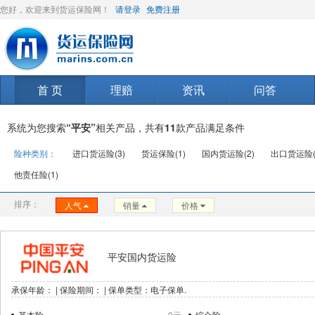
您好，欢迎来到货运保险网！
请登录
免费注册
首 页
理赔
资讯
问答
系统为您搜索
“平安”
相关产品，共有
11
款产品满足条件
险种类别：
进口货运险(3)
货运保险(1)
国内货运险(2)
出口货运险(
他责任险(1)
排序：
人气
销量
价格
平安国内货运险
承保年龄： | 保险期间： | 保单类型：电子保单.
基本险
0元
综合险