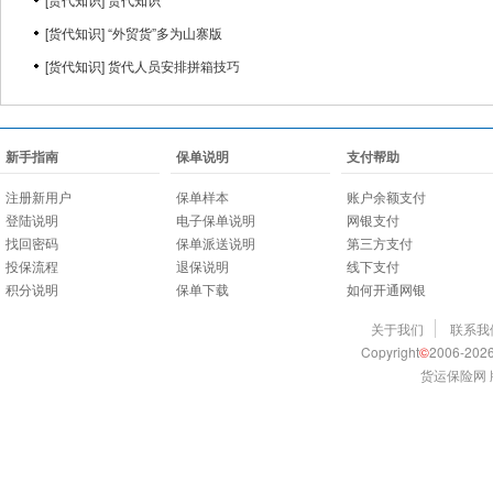
[
货代知识
]
“外贸货”多为山寨版
[
货代知识
]
货代人员安排拼箱技巧
新手指南
保单说明
支付帮助
注册新用户
保单样本
账户余额支付
登陆说明
电子保单说明
网银支付
找回密码
保单派送说明
第三方支付
投保流程
退保说明
线下支付
积分说明
保单下载
如何开通网银
关于我们
联系我
Copyright
©
2006-2026
货运保险网