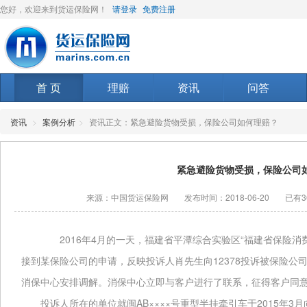
您好，欢迎来到货运保险网！
请登录
免费注册
首 页
理赔
资讯
问答
资讯
>
案例分析
>
资讯正文：紧急避险货物受损，保险公司如何理赔？
紧急避险货物受损，保险公司
来源：中国货运保险网
发布时间：2018-06-20
已有3
2016
4
“
年
月的一天，福建省平潭综合实验区
福建省保险消
12378
接到某保险公司的申请，反映投诉人肖先生向
投诉被保险公
消保中心安排调解。消保中心立即与客户进行了联系，征得客户同
AB××××
2015
3
投诉人所在的单位就闽
号重型半挂牵引车于
年
月