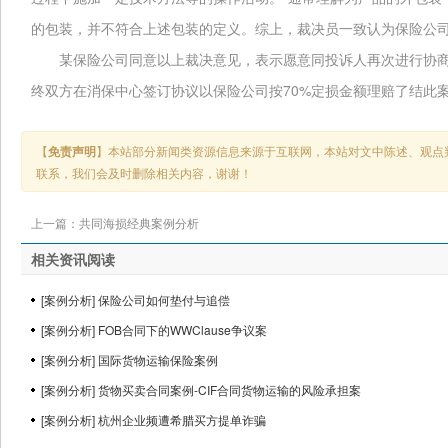
的包装，并不符合上述包装的定义。综上，裁决员一致认为保险公
某保险公司同意以上裁决意见，表示愿意同投诉人再次进行协商
70%
终双方在消保中心签订协议以保险公司按
定损金额理赔了结此
【
免责声明
】本站部分新闻类资源信息来源于互联网，本站对文中陈述、观点
联系，我们会及时删除相关内容，谢谢！
上一篇：
共同海损经典案例分析
相关资讯阅读
[
案例分析
]
保险公司如何垫付与追偿
[
案例分析
]
FOB合同下的WWClause争议案
[
案例分析
]
国际货物运输保险案例
[
案例分析
]
货物买卖合同案例-CIF合同货物运输的风险承担案
[
案例分析
]
杭州企业频遭希腊买方提单诈骗