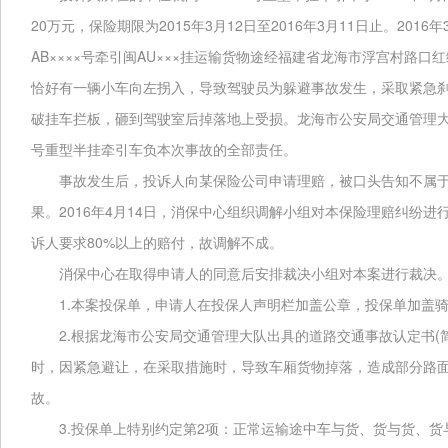
20
2015
3
12
2016
3
11
2016
万元，保险期限为
年
月
日至
年
月
日止。
年
AB××××
AU×××
号牵引闽
挂运输货物途经福建省龙海市浮宫村路口红
恰好有一辆小车向左拐入，导致驾驶员为躲避事故发生，采取紧急
破挂车拦板，砸到驾驶室后掉落地上受损。龙海市公安局交通管理
号重型半挂牵引车负本次事故的全部责任。
事故发生后，投诉人向某保险公司申请理赔，被口头告知不属于
2016
4
14
果。
年
月
日，消保中心组织调解小组对本保险理赔纠纷进
80%
诉人要求
以上的赔付，故调解不成。
消保中心在取得申请人的同意后安排裁决小组对本案进行裁决。
1.
本案投保单，申请人在投保人声明栏加盖公章，投保单加盖
2.
(
根据龙海市公安局交通管理大队出具的道路交通事故认定书
时，因紧急避让，在采取措施时，导致车厢货物掉落，造成部分路
故。
3.
2
投保单上特别约定第
项：正常运输途中车与货、货与货、货