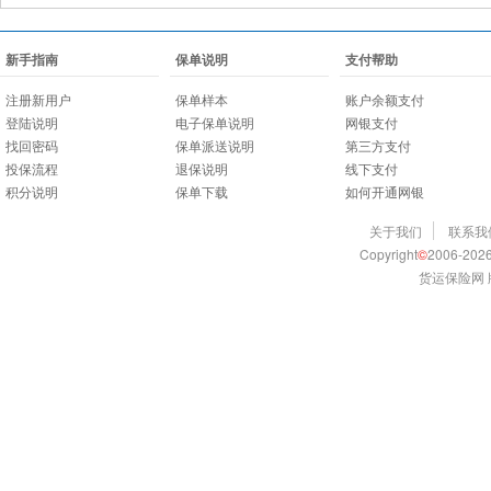
新手指南
保单说明
支付帮助
注册新用户
保单样本
账户余额支付
登陆说明
电子保单说明
网银支付
找回密码
保单派送说明
第三方支付
投保流程
退保说明
线下支付
积分说明
保单下载
如何开通网银
关于我们
联系我
Copyright
©
2006-2026
货运保险网