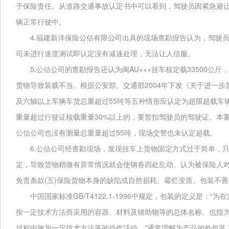
于保险责任。从道路交通事故认定书中可以看到，驾驶员因紧急避
辆正常行驶中。
4.
福建新洋保险公估有限公司出具的现场查勘报告认为，驾驶
司未进行速度测试即认定没有减速处理，无法让人信服。
5.
AU×××
33500
公估公司的查勘报告还认为闽
挂车核定载
公斤，
2004
货物导致装载不当。根据公安部、交通部
年下发《关于进一步
55
及六轴以上车辆车货总重超过
吨等五种情形应认定为超限超载车
30%
重量超过行驶证核载重量
以上的，要暂扣驾驶员的驾驶证。本
55
公估公司也没有测量总重量超过
吨，现场交警也未认定超载。
6.
公估公司经查勘现场，发现挂车上货物固定方式过于简单，
定，导致货物稍微有异常情况就会使钢卷四处乱动。认为被保险人
(
)
免责条款
五
保险货物本身的缺陷或自然损耗、霉烂变质、包装不善
GB/T4122.1-1996
“
中国国家标准
中规定，包装的定义是：
为在
按一定技术方法而采用的容器、材料及辅助物等的总体名称。也指
”
过程中施加一定技术方法等的操作活动。
通常理解为产品的外包装