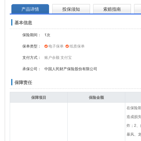
产品详情
投保须知
索赔指南
基本信息
保险期间：
1次
保单类型：
电子保单
纸质保单
支付方式：
账户余额
支付宝
承保公司：
中国人民财产保险股份有限公司
保障责任
保障项目
保险金额
在保险
造成损
炸；2
暴风、