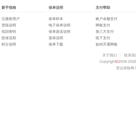
新手指南
保单说明
支付帮助
注册新用户
保单样本
账户余额支付
登陆说明
电子保单说明
网银支付
找回密码
保单派送说明
第三方支付
投保流程
退保说明
线下支付
积分说明
保单下载
如何开通网银
关于我们
联系我
Copyright
©
2006-2026
货运保险网