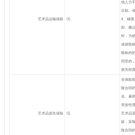
他人力
出轨、
艺术品运输保险
/元
4、碰
卸、搬
时，为
成保险
险标的
同意的
损失程
在保险
险合同的
击、暴
突发性
艺术品损失保险
/元
艺术品
延，采
险合同