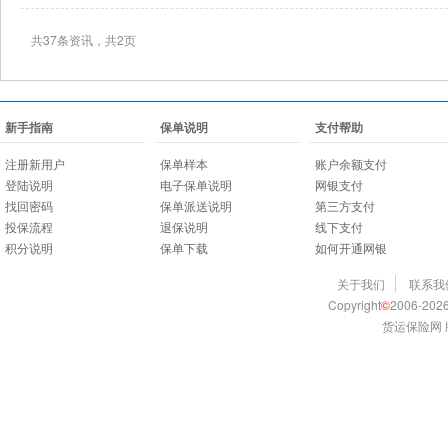
共37条资讯，共2页
新手指南
保单说明
支付帮助
注册新用户
保单样本
账户余额支付
登陆说明
电子保单说明
网银支付
找回密码
保单派送说明
第三方支付
投保流程
退保说明
线下支付
积分说明
保单下载
如何开通网银
关于我们
联系我
Copyright
©
2006-2026
货运保险网